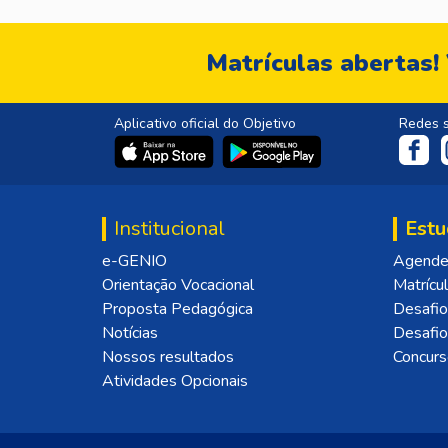
Matrículas abertas!
Aplicativo oficial do Objetivo
Redes s
Institucional
Estu
e-GENIO
Agende 
Orientação Vocacional
Matrícu
Proposta Pedagógica
Desafio
Notícias
Desafi
Nossos resultados
Concurs
Atividades Opcionais