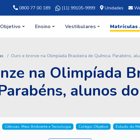
0800 77 00 189
(11) 99105-9999
Unidades
We
Objetivo
Ensino
Vestibulares
Matrículas
as
Ouro e bronze na Olimpíada Brasileira de Química. Parabéns, alu
nze na Olimpíada Br
Parabéns, alunos do
Ciências, Meio Ambiente e Tecnologia
Colégio Objetivo
Estudo do Me