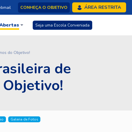
ÁREA RESTRITA
bmail
CONHEÇA O OBJETIVO
 Abertas
Seja uma Escola Conveniada
nos do Objetivo!
asileira de
 Objetivo!
io
Galeria de Fotos