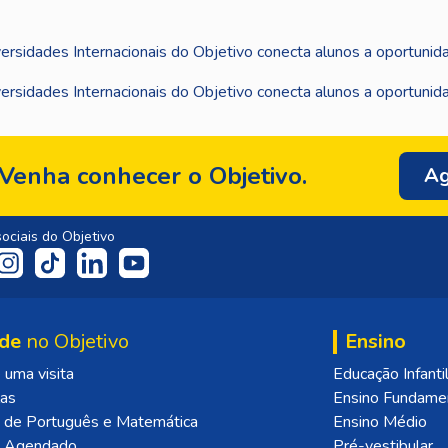
Venha conhecer o Objetivo.
Ag
ociais do Objetivo
de
no Objetivo
Ensino
uma visita
Educação Infanti
las
Ensino Fundame
 de Português e Matemática
Ensino Médio
o Agendado
Pré-vestibular