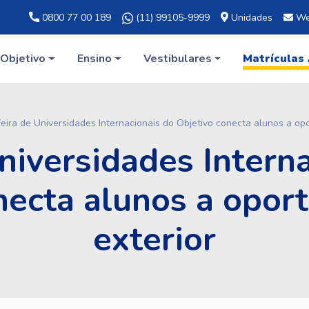
0800 77 00 189
(11) 99105-9999
Unidades
We
Objetivo
Ensino
Vestibulares
Matrículas
eira de Universidades Internacionais do Objetivo conecta alunos a op
niversidades Intern
necta alunos a opor
exterior