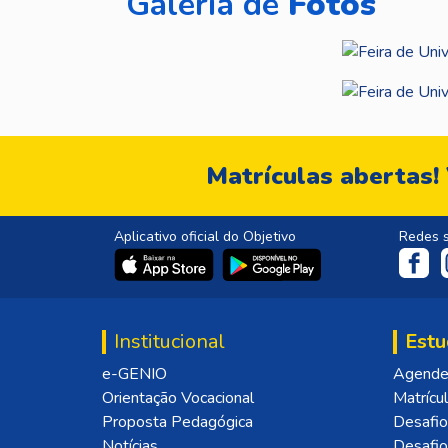
Galeria de
Fotos
Matrículas abertas!
Aplicativo oficial do Objetivo
Redes s
Institucional
Estu
e-GENIO
Agende 
Orientação Vocacional
Matrícu
Proposta Pedagógica
Desafio
Notícias
Desafi