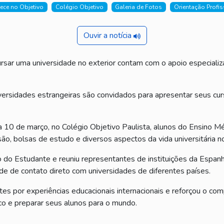
ece no Objetivo
Colégio Objetivo
Galeria de Fotos
Orientação Profis
Ouvir a notícia
rsar uma universidade no exterior contam com o apoio especial
iversidades estrangeiras são convidados para apresentar seus c
a 10 de março, no Colégio Objetivo Paulista, alunos do Ensino M
, bolsas de estudo e diversos aspectos da vida universitária no
o do Estudante e reuniu representantes de instituições da Espanh
e de contato direto com universidades de diferentes países.
ntes por experiências educacionais internacionais e reforçou o c
co e preparar seus alunos para o mundo.