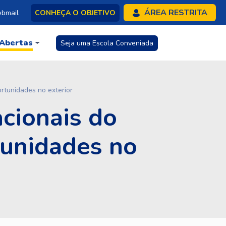
ÁREA RESTRITA
bmail
CONHEÇA O OBJETIVO
 Abertas
Seja uma Escola Conveniada
ortunidades no exterior
acionais do
tunidades no