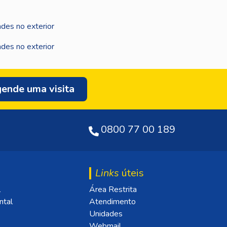
ende uma visita
0800 77 00 189
Links
úteis
l
Área Restrita
ntal
Atendimento
Unidades
Webmail