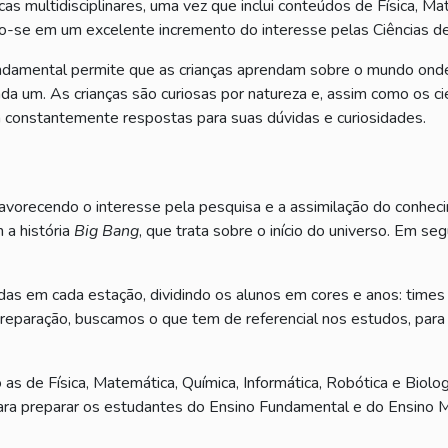
s multidisciplinares, uma vez que inclui conteúdos de Física, Mat
indo-se em um excelente incremento do interesse pelas Ciências 
undamental permite que as crianças aprendam sobre o mundo ond
ada um. As crianças são curiosas por natureza e, assim como os c
 constantemente respostas para suas dúvidas e curiosidades.
 favorecendo o interesse pela pesquisa e a assimilação do conheci
 a história
Big Bang
, que trata sobre o início do universo. Em se
das em cada estação, dividindo os alunos em cores e anos: times 
 preparação, buscamos o que tem de referencial nos estudos, para
s de Física, Matemática, Química, Informática, Robótica e Biolog
ara preparar os estudantes do Ensino Fundamental e do Ensino 