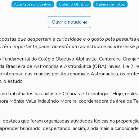
Acontece no Objetivo
Colégio Objetivo
Galeria de Fotos
Ouvir a notícia
ropostas que despertam a curiosidade e o gosto pela pesquisa e
s têm importante papel no estímulo ao estudo e ao interesse p
 Fundamental do Colégio Objetivo Alphaville, Cantareira, Granja 
da Brasileira de Astronomia e Astronáutica (OBA), níveis 1 e 2, 
r o interesse das crianças por Astronomia e Astronáutica, os pro
, o estudo.
am trabalhados nas aulas de Ciências e Tecnologia. “Hoje, real
sora Mônica Valls Indalêncio Moreira, coordenadora da área de Te
 destaca que foram organizadas atividades lúdicas na preparação
prender brincando, despertando, assim, ainda mais a curiosidade 