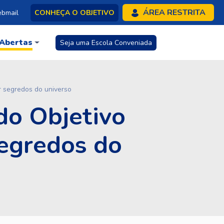
ÁREA RESTRITA
bmail
CONHEÇA O OBJETIVO
 Abertas
Seja uma Escola Conveniada
r segredos do universo
do Objetivo
segredos do