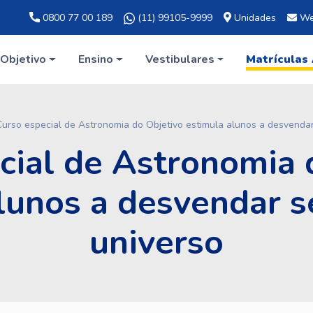
0800 77 00 189
(11) 99105-9999
Unidades
We
Objetivo
Ensino
Vestibulares
Matrículas
Curso especial de Astronomia do Objetivo estimula alunos a desvenda
cial de Astronomia 
lunos a desvendar 
universo