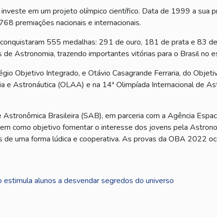
investe em um projeto olímpico científico. Data de 1999 a sua pr
68 premiações nacionais e internacionais.
conquistaram 555 medalhas: 291 de ouro, 181 de prata e 83 de 
de Astronomia, trazendo importantes vitórias para o Brasil no es
égio Objetivo Integrado, e Otávio Casagrande Ferraria, do Obje
 e Astronáutica (OLAA) e na 14ª Olimpíada Internacional de Ast
stronômica Brasileira (SAB), em parceria com a Agência Espacia
em como objetivo fomentar o interesse dos jovens pela Astronom
s de uma forma lúdica e cooperativa. As provas da OBA 2022 o
o estimula alunos a desvendar segredos do universo