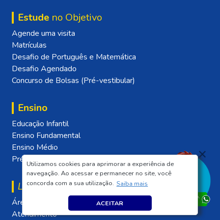
Estude
no Objetivo
Agende uma visita
Matrículas
Desafio de Português e Matemática
Desafio Agendado
Concurso de Bolsas (Pré-vestibular)
Ensino
Educação Infantil
Ensino Fundamental
Ensino Médio
Pré-vestibular
Utilizamos cookies para aprimorar a experiência de
navegação. Ao acessar e permanecer no site, você
concorda com a sua utilização.
Saiba mais
Links
úteis
Área Restrita
ACEITAR
Atendimento