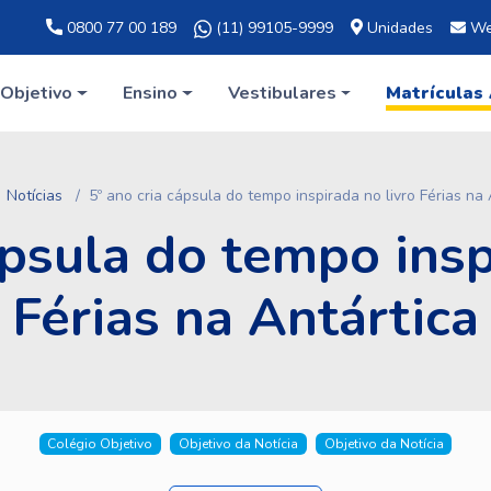
0800 77 00 189
(11) 99105-9999
Unidades
We
Objetivo
Ensino
Vestibulares
Matrículas
Notícias
5º ano cria cápsula do tempo inspirada no livro Férias na 
ápsula do tempo insp
Férias na Antártica
Colégio Objetivo
Objetivo da Notícia
Objetivo da Notícia