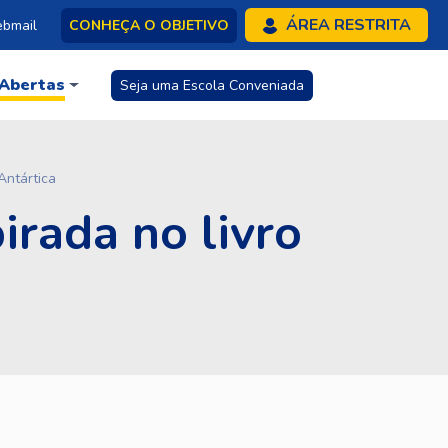
ÁREA RESTRITA
bmail
CONHEÇA O OBJETIVO
 Abertas
Seja uma Escola Conveniada
Antártica
irada no livro